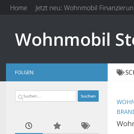
Home
Jetzt neu: Wohnmobil Finanzierun
Zum Inhalt springen
Kfz Versicherung vergleichen
Camping 
Wohnmobil Ste
SC
FOLGEN:
Suchen
WOHN
nach:
BRAN
Wohnm