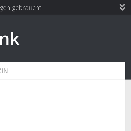
en gebraucht
ank
ZIN