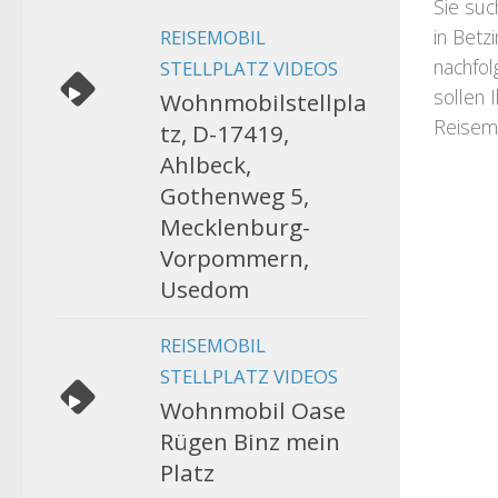
Sie suc
in Betz
REISEMOBIL
nachfol
STELLPLATZ VIDEOS
sollen 
Wohnmobilstellpla
Reisemo
tz, D-17419,
Ahlbeck,
Gothenweg 5,
Mecklenburg-
Vorpommern,
Usedom
REISEMOBIL
STELLPLATZ VIDEOS
Wohnmobil Oase
Rügen Binz mein
Platz