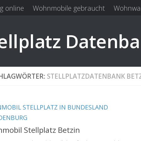
g online
Wohnmobile gebraucht
Wohnwag
Laden
Kastenwagen gebraucht
llplatz Datenb
HLAGWÖRTER:
STELLPLATZDATENBANK BET
MOBIL STELLPLATZ IN BUNDESLAND
DENBURG
obil Stellplatz Betzin